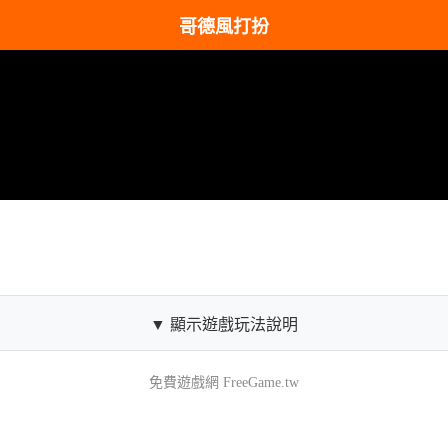
哥德風打扮
▼ 顯示遊戲玩法說明
免費遊戲網 FreeGame.tw