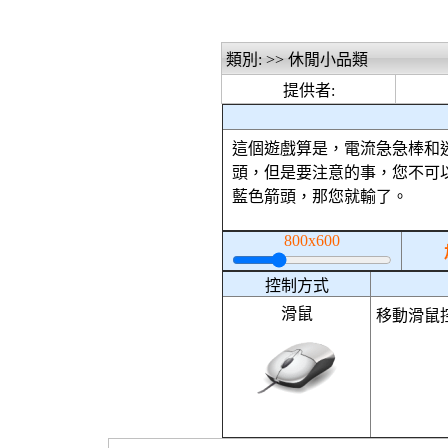
類別: >> 休閒小品類
提供者:
這個遊戲算是，電流急急棒和
頭，但是要注意的事，您不可
藍色箭頭，那您就輸了。
800x600
控制方式
滑鼠
移動滑鼠