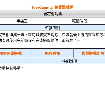
html5
FreeGame.tw 免費遊戲網
寶石消消樂
手機王
張貼時間:
遊戲說明
寶石相連成一線，就可以將寶石消除，在遊戲最上方的就是您可
動次數使用完前還沒有完成過關條件，那就輸了。
加到免費遊戲
錯誤通知
推薦遊戲到首
控制說明
滑動控制移動。