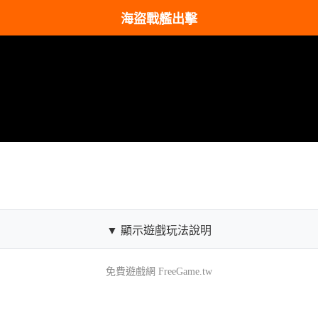
海盜戰艦出擊
▼ 顯示遊戲玩法說明
免費遊戲網 FreeGame.tw