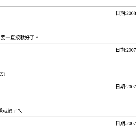
日期:20
只要一直按就好了。
日期:200
ㄛ!
日期:200
覺就過了ㄟ
日期:200