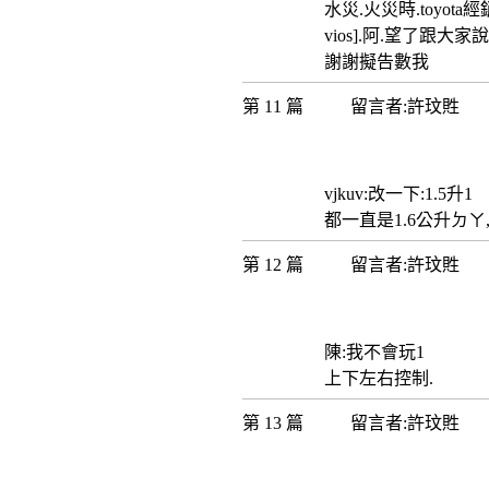
水災.火災時.toyot
vios].阿.望了跟大家
謝謝擬告數我
第 11 篇
留言者:許玟貹
vjkuv:改一下:1.5升1
都一直是1.6公升ㄉㄚ
第 12 篇
留言者:許玟貹
陳:我不會玩1
上下左右控制.
第 13 篇
留言者:許玟貹