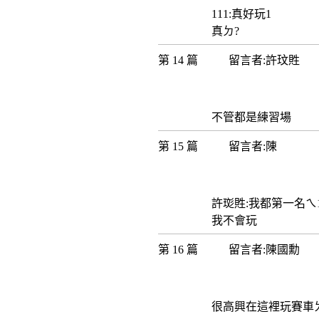
111:真好玩1
真ㄉ?
第 14 篇
留言者:許玟貹
不管都是練習場
第 15 篇
留言者:陳
許珳貹:我都第一名ㄟ
我不會玩
第 16 篇
留言者:陳國勳
很高興在這裡玩賽車