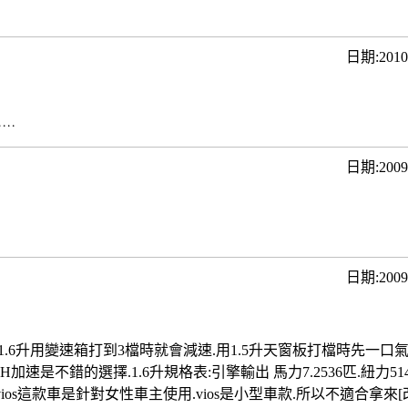
名
日期:201
˙˙˙
日期:200
日期:200
.6升用變速箱打到3檔時就會減速.用1.5升天窗板打檔時先一口氣打
速是不錯的選擇.1.6升規格表:引擎輸出 馬力7.2536匹.紐力514
速度.vios這款車是針對女性車主使用.vios是小型車款.所以不適合拿來[改