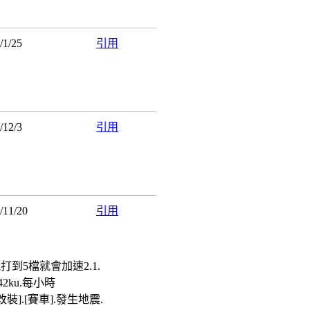
0/1/25
引用
9/12/3
引用
9/11/20
引用
到5檔就會加速2.1.
2ku.每小時
裝].[賽車].發生地震.