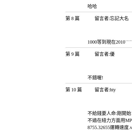
哈哈
第 8 篇
留言者:忘記大
1000等到現在2010˙˙˙˙˙
第 9 篇
留言者:優
不錯喔!
第 10 篇
留言者:hty
不給錢要人命:剛開始1
不過在紐力方面用MPH加
8755.32655運轉