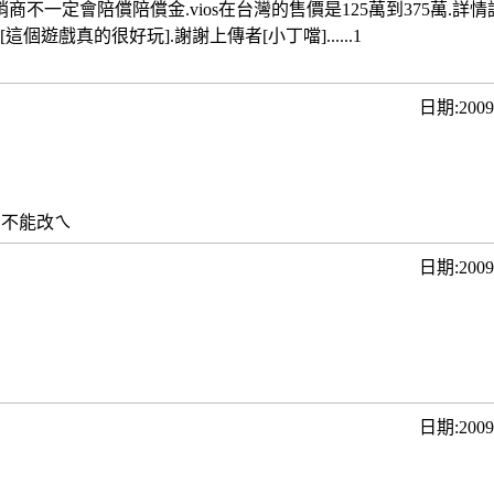
a經銷商不一定會陪償陪償金.vios在台灣的售價是125萬到375萬.詳情請
說[這個遊戲真的很好玩].謝謝上傳者[小丁噹]......1
日期:200
,不能改ㄟ
日期:200
日期:200