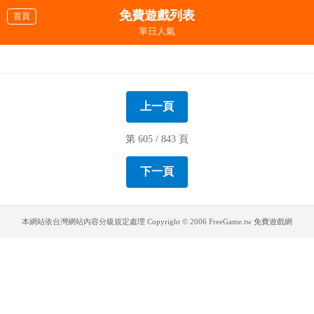
免費遊戲列表
首頁
單日人氣
迷你科學家
喜羊羊與灰太狼拼圖2
瘋狂賽車漂移
機器貓搶甜餅
武裝坦克
本田賽車
急速飛馳
頭文字D
トミカ動画 ＴＡＸＩ２
トミカ動画 TAXI
激戰時刻
喜羊羊遭遇球襲
喜羊羊找碴
喜羊羊記憶力大挑戰
城市街道赛車
美羊羊卡丁車
上一頁
第 605 / 843 頁
下一頁
本網站依台灣網站內容分級規定處理
Copyright © 2006 FreeGame.tw 免費遊戲網