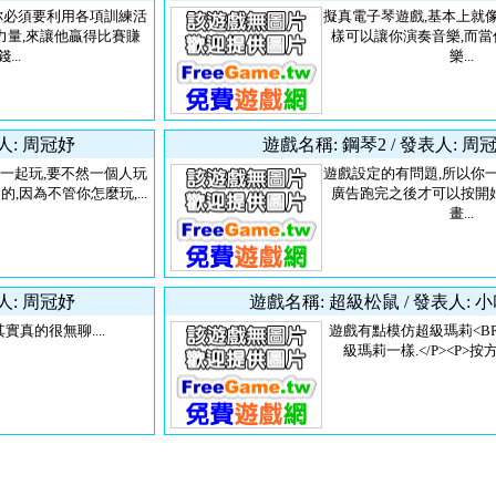
你必須要利用各項訓練活
擬真電子琴遊戲,基本上就
力量,來讓他贏得比賽賺
樣可以讓你演奏音樂,而
錢...
樂...
人: 周冠妤
遊戲名稱: 鋼琴2 / 發表人: 周
一起玩,要不然一個人玩
遊戲設定的有問題,所以你
,因為不管你怎麼玩,...
廣告跑完之後才可以按開
畫...
人: 周冠妤
遊戲名稱: 超級松鼠 / 發表人: 
實真的很無聊....
遊戲有點模仿超級瑪莉<B
級瑪莉一樣.</P><P>按