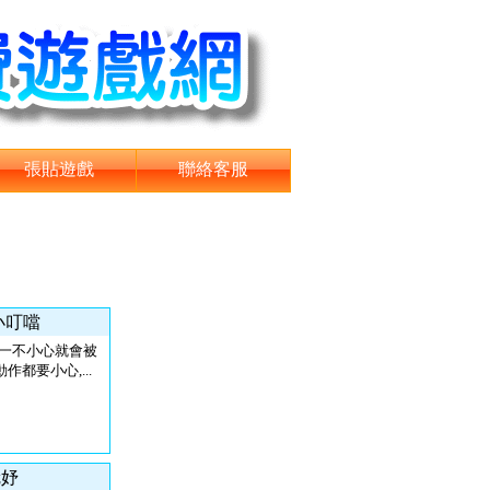
張貼遊戲
聯絡客服
 小叮噹
>一不小心就會被
作都要小心,...
冠妤