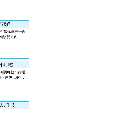
 周冠妤
!!當你削完一面
頭改變方向
 小叮噹
第四關可就不好過
住你<BR>...
人: 千芸