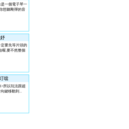
像是一個電子琴一
當你想聽剛彈的音
冠妤
一定要先等片頭的
始喔,要不然整個
小叮噹
R>所以玩法跟超
方向鍵移動到...