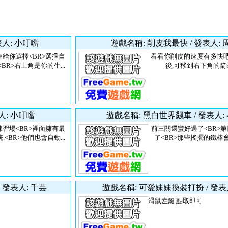
表人: 小叮噹
遊戲名稱: 削皮我最快 / 發表人:
給你選擇<BR>選擇自
看看你削皮的速度有多快吧
BR>右上角是你的生...
後,可移到右下角的箭
人: 小叮噹
遊戲名稱: 黑白世界飆車 / 發表人:
習場<BR>裡面擁有最
前三關還蠻好過了<BR>
<BR>他們也會自動...
了<BR>那些搖擺的鐵棒會卡
 發表人: 千芸
遊戲名稱: 可愛妹妹換裝打扮 / 發表
滑鼠左鍵.點取即可