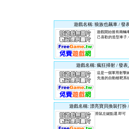
遊戲名稱: 狼族也飆車 / 發
遊戲開始後有兩輛車
己喜歡的造型車子.<
遊戲名稱: 瘋狂掃射 / 發表
這是一個軍用射擊練
先進的自動槍靶系統.
遊戲名稱: 漂亮寶貝換裝打扮 /
滑鼠左鍵點選.即可