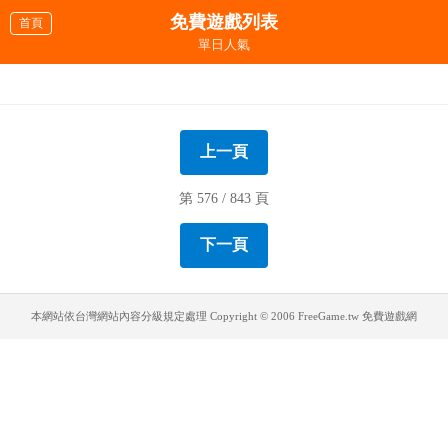
免費遊戲列表
首頁
單日人氣
翻轉英雄
火車大攻略
誰是我的敵人
益智小球
黃金機器人傳說RPG
X光偵緝隊
黑色力量
我的子彈會轉彎
瘋狂卡車坦克車
牡羊座換裝打扮
金牛座換裝打扮
雙子座換裝打扮
巨蟹座換裝打扮
獅子座換裝打扮
處女座換裝打扮
天秤座換裝打扮
上一頁
第 576 / 843 頁
下一頁
本網站依台灣網站內容分級規定處理
Copyright © 2006 FreeGame.tw 免費遊戲網