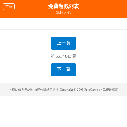
免費遊戲列表
首頁
單日人氣
超級瑪莉歐賽車
超級機車
把小綿羊畫回家
空中狙擊
陸戰隊現代戰爭
吸血鬼咬人
相簿拼圖
大老婆的反擊
讓球進木桶
公路追逐戰
沙地越野摩托車
狂飆終點
醜女躲大便
尋找復活節蛋蛋
二人足球大對決
礦工版消消樂
上一頁
第 561 / 843 頁
下一頁
本網站依台灣網站內容分級規定處理
Copyright © 2006 FreeGame.tw 免費遊戲網