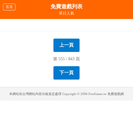
免費遊戲列表
首頁
單日人氣
火柴人暗殺行動7
火柴人暗殺行動6
火柴人暗殺行動5
火柴人暗殺行動4
火柴人暗殺行動3
火柴人暗殺行動2
火柴人暗殺行動
切方塊笑臉碰
猴子守城4 加強板
超級忍者
炸掉通通炸掉2
海綿寶寶開悍馬
馬力歐卡車冒險
怪物產生器
雷射射擊小精靈
超級褓姆
上一頁
第 555 / 843 頁
下一頁
本網站依台灣網站內容分級規定處理
Copyright © 2006 FreeGame.tw 免費遊戲網