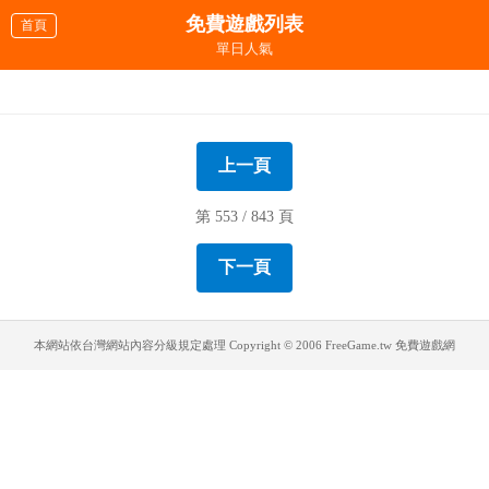
免費遊戲列表
首頁
單日人氣
太空小怪
瑪莉歐音速小子賽車
將貓咪送進暖爐
猴子耍猴戲
室內射擊練習
養貓咪
經營猴子餐廳
尋找記憶
瑪莉歐世界
醜女改造工廠
弓箭手守城
怪怪四川省方塊
打牆機破關
監獄剪刀石頭布
娃娃大砲4
摩托車樂趣
上一頁
第 553 / 843 頁
下一頁
本網站依台灣網站內容分級規定處理
Copyright © 2006 FreeGame.tw 免費遊戲網