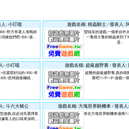
表人: 小叮噹
遊戲名稱: 精蟲騎士 / 發表人: 
BR>對方有著人海戰術
蠻搞笑的遊戲,一個來自外
消滅他們吧<BR>過...
一隻很大隻的精蟲來到了
是...
人: 小叮噹
遊戲名稱: 超級越野賽 / 發表人:
>但還蠻好玩的<BR>有
超難的超級越野賽,真的很
BR>把球踢進欄就...
看吧!!</P><P>遊戲一開
人: 斗六大豬公
遊戲名稱: 方塊世界騎機車 / 發表人
型遊戲,你必須先選擇客
有在方塊世界騎機車過嗎?<
據客人的口味來加料,...