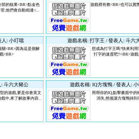
部的核果<BR>點金色
遊戲裡有教<BR>也可以實
管,他們會自動相連<...
表人: 小叮噹
遊戲名稱: 打字王 / 發表人: 斗
關<BR>因為這是個解
想成為打字王嗎?快來利用
戲<BR>
打字的速度吧!!<BR>遊戲
人: 斗六大豬公
遊戲名稱: IQ方塊鴨 / 發表人: 
型的遊戲,要是你會英文
用用你的IQ,點擊畫面中的
戲中,來了解故事內容...
消失,然後讓方塊鴨掉到草地