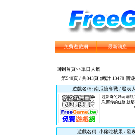
免費遊戲網
最新消息
回到首頁
>>單日人氣
第548頁 / 共843頁 (總計 13478 個
遊戲名稱: 南瓜搶奪戰 / 發表
超新奇的好玩遊戲
瓜,而你的任務,就
遊戲名稱: 小豬吃核果 / 發