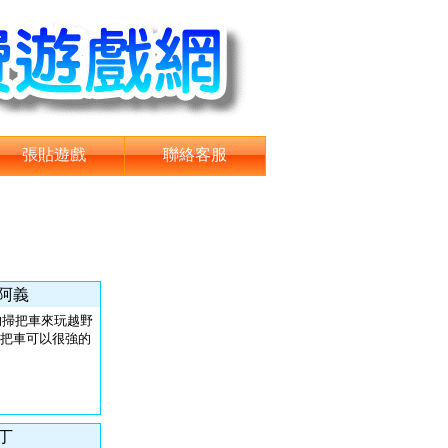
張貼遊戲
聯絡客服
 阿義
的掃把車來玩越野
掃把車可以很強的
布丁