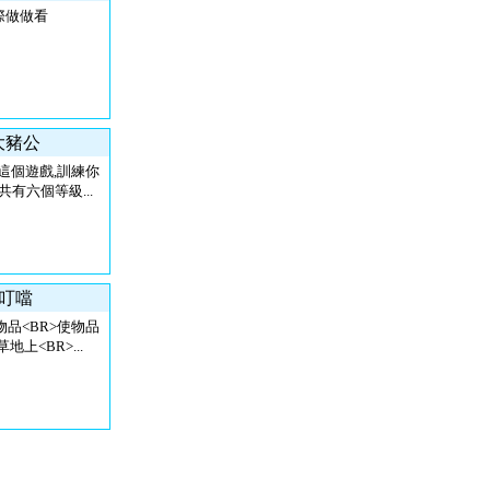
際做做看
六大豬公
這個遊戲,訓練你
共有六個等級...
小叮噹
物品<BR>使物品
上<BR>...