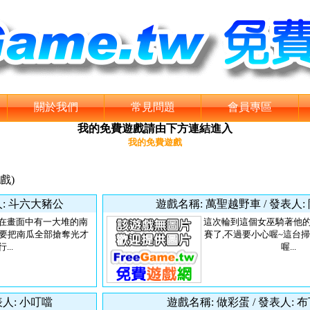
關於我們
常見問題
會員專區
我的免費遊戲請由下方連結進入
我的免費遊戲
遊戲)
人: 斗六大豬公
遊戲名稱: 萬聖越野車 / 發表人:
,在畫面中有一大堆的南
這次輪到這個女巫騎著他
是要把南瓜全部搶奪光才
賽了,不過要小心喔~這台
行...
喔...
表人: 小叮噹
遊戲名稱: 做彩蛋 / 發表人: 