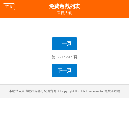
免費遊戲列表
首頁
單日人氣
越野女孩
海綿寶寶漢堡賽車
屍速列車(殭屍特快車)
維京運輸隊
彩繪球製造工廠
印度街頭煎餅
超級花式射籃
黑道子彈會轉彎
世界最難的遊戲
emma來找碴
旋轉小球
車子撞殭屍
城市大火來救火
瑪莉兄弟救援令
退休的最後一天
熱氣球攻防戰
上一頁
第 539 / 843 頁
下一頁
本網站依台灣網站內容分級規定處理
Copyright © 2006 FreeGame.tw 免費遊戲網