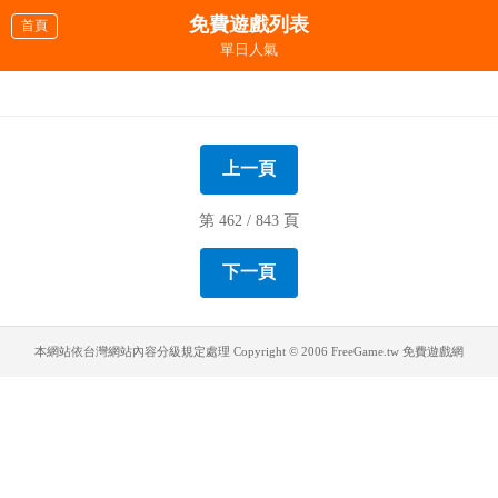
免費遊戲列表
首頁
單日人氣
超級跑車之街頭飆車
音速小子賽車
弓箭勇士無敵版
哆啦a夢 最終完結
賓加解謎番外版
摧毀大卡車
急速賽車
神奇寶貝摩托車
瘋狂F1方程式
2013新車組裝
把殭屍變回人類
卡通F1維修站
硫磺島最後反擊
終極飄移彎道賽
瘋狂翻牌
憤怒鳥的情人節
上一頁
第 462 / 843 頁
下一頁
本網站依台灣網站內容分級規定處理
Copyright © 2006 FreeGame.tw 免費遊戲網